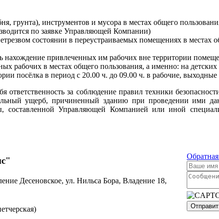
ебня, грунта), инструментов и мусора в местах общего пользова
изводится по заявке Управляющей Компании)
нетрезвом состоянии в переустраиваемых помещениях в местах о
ть нахождение привлеченных им рабочих вне территории помеще
х рабочих в местах общего пользования, а именно: на детских 
и посёлка в период с 20.00 ч. до 09.00 ч. в рабочие, выходные
ебя ответственность за соблюдение правил техники безопасно
льный ущерб, причиненный зданию при проведении ими дан
ты, составленной Управляющей Компанией или иной специал
Обратная
ис"
ление Десеновское, ул. Нильса Бора, Владение 18,
Отправит
етчерская)