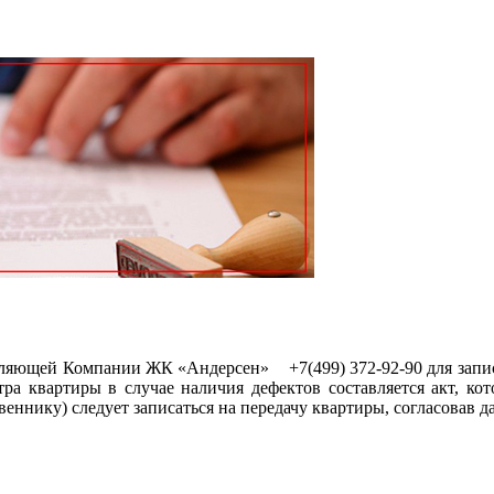
вляющей Компании ЖК «Андерсен» +7(499) 372-92-90 для запис
отра квартиры в случае наличия дефектов составляется акт, к
еннику) следует записаться на передачу квартиры, согласовав да