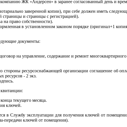
компанию ЖК «Андерсен» в заранее согласованный день и врем
нотариально заверенной копии), при себе должен иметь следую
й страницы и страницы с регистрацией).
а на право собственности).
формленная в установленном законом порядке (оригинал+1 копия
ледующие документы:
говор на управление, содержание и ремонт многоквартирного д
о стороны ресурсоснабжающей организации соглашение об оплат
 ресурсов - 2 экз.
одпись.
 квитанции:
 конца текущего месяца.
ния ключей.
тся в Службу эксплуатации для получения ключей от помещения
а-передачи ключей от помещения).