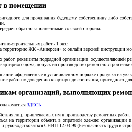
т в помещении
пригодного для проживания будущему собственнику либо собств
ии.
ередает обратно заполненными со своей стороны:
нтно-строительных работ - 1 экз.;
на территорию ЖК «Андерсен» (с онлайн версией инструкции м
ых работ, реквизиты подрядной организации, осуществляющей р
артирного дома; допуск на производство ремонтно-строительных
мпании оформленные в установленном порядке пропуска на ука
ние работ по доведению квартиры до состояния, пригодного дл
дникам организаций, выполняющих ремон
ознакомиться
ЗДЕСЬ
ействия лиц, привлекаемых им к производству ремонтных работ.
ься на территории объекта в опрятной одежде; организации и
 и руководствоваться СНИП 12-03-99 (Безопасность труда в стро