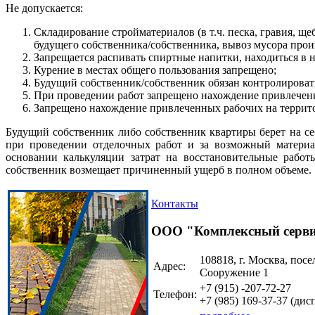
Не допускается:
Складирование стройматериалов (в т.ч. песка, гравия, щ
будущего собственника/собственника, вывоз мусора про
Запрещается распивать спиртные напитки, находиться в 
Курение в местах общего пользования запрещено;
Будущий собственник/собственник обязан контролирова
При проведении работ запрещено нахождение привлеченны
Запрещено нахождение привлеченных рабочих на территори
Будущий собственник либо собственник квартиры берет на с
при проведении отделочных работ и за возможный материа
основании калькуляции затрат на восстановительные рабо
собственник возмещает причиненный ущерб в полном объеме.
Контакты
ООО "Комплексный серв
108818, г. Москва, посе
Адрес:
Сооружение 1
+7 (915)
-207-72-27
Телефон:
+7 (985)
169-37-37
(дисп